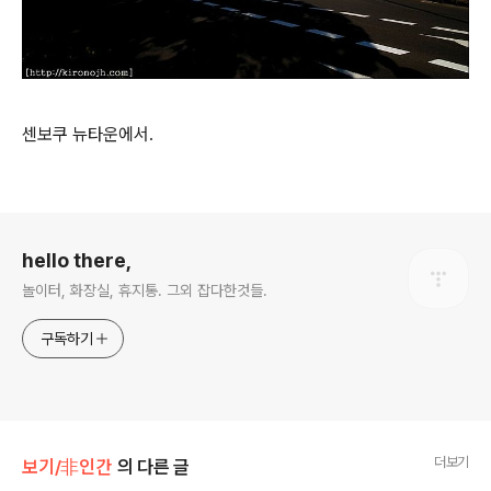
센보쿠 뉴타운에서.
로그 정보
hello there,
놀이터, 화장실, 휴지통. 그외 잡다한것들.
구독하기
더보기
보기/非인간
의 다른 글