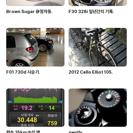
Brown Sugar @정자동.
F30 328i 일년간의 기록.
F01 730d 시승기.
2012 Cello Elliot 105.
평속 25km/h의 벽.
gently,