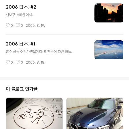
2006 日本. #2
글 내용
센보쿠 뉴타운에서.
0
0
2006. 8. 19.
2006 日本. #1
글 내용
혼슈 상공 어딘가였을게다. 미친듯이 파란 하늘.
0
0
2006. 8. 18.
이 블로그 인기글