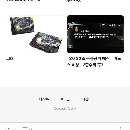
고흐
f30 328i 구동장치 에러 - 바노
스 이상, 보증수리 후기.
의안내
티스토리
로그인
고객센터
© Daum Corp.