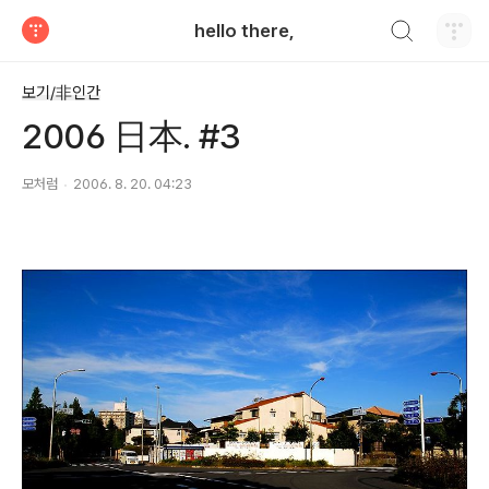
검색하기
hello there,
티스토리
보기/非인간
2006 日本. #3
모처럼
2006. 8. 20. 04:23