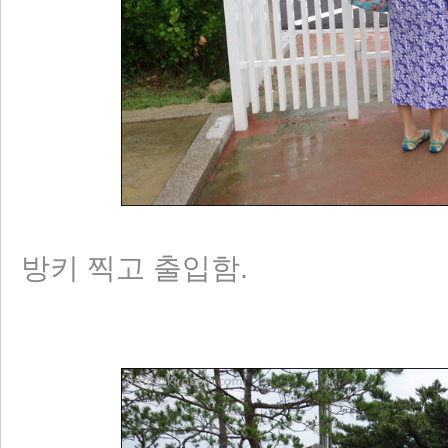
방키 찍고 출입함.