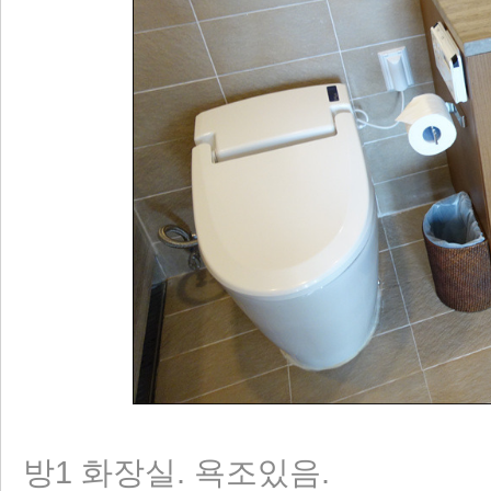
방1 화장실. 욕조있음.