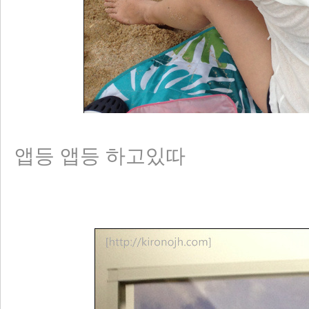
앱등 앱등 하고있따