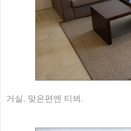
거실. 맞은편엔 티븨.