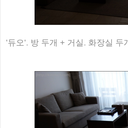
'듀오'. 방 두개 + 거실. 화장실 두