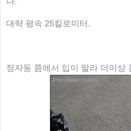
다.
대략 평속 25킬로미터.
리 홈
정자동 쯤에서 입이 말라 더이상 