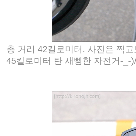
총 거리 42킬로미터. 사진은 찍고보니 
45킬로미터 탄 새삥한 자전거-_-)/