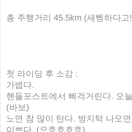
총 주행거리 45.5km (새삥하다고!!
첫 라이딩 후 소감 :
가볍다.
핸들포스트에서 삐걱거린다. 오늘
(바보)
노면 참 많이 탄다. 방지턱 나오면
이쁘다. (으흐흐흐흐)