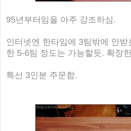
95년부터임을 아주 강조하심.
인터넷엔 한타임에 3팀밖에 안받
한 5-6팀 정도는 가능할듯. 확장
특선 3인분 주문함.