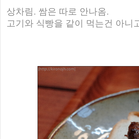
상차림. 쌈은 따로 안나옴.
고기와 식빵을 같이 먹는건 아니고