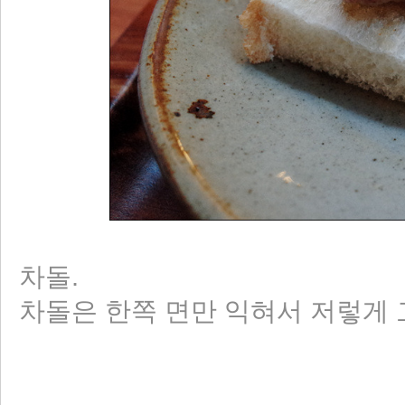
차돌.
차돌은 한쪽 면만 익혀서 저렇게 고