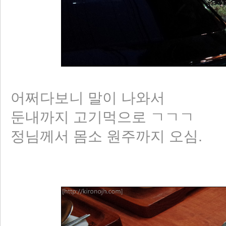
어쩌다보니 말이 나와서
둔내까지 고기먹으로 ㄱㄱㄱ
정님께서 몸소 원주까지 오심.