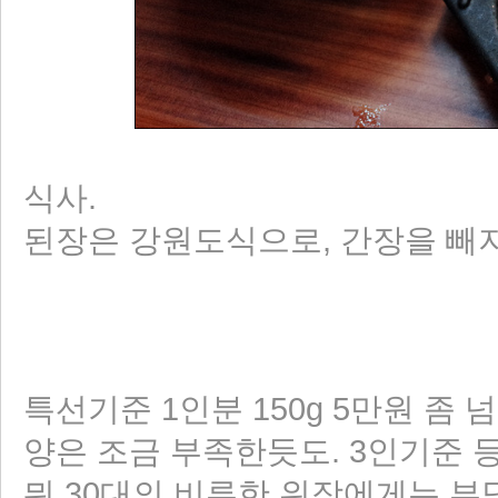
식사.
된장은 강원도식으로, 간장을 빼지
특선기준 1인분 150g 5만원 좀 
양은 조금 부족한듯도. 3인기준 등
뭐 30대의 비루한 위장에게는 부담되