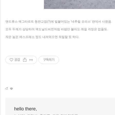
앤드류스 에그타르트 동판교점(?)에 빌붙어있는 '네추럴 오피스' 란데서 사왔음.
모두 두께가 상당하여 맥도날드버전처럼 바람만 불어도 깨질 걱정은 없을듯.
작은 놈은 에스프레소 정도 내려먹으면 적절할 듯 하다.
공감
구독하기
hello there,