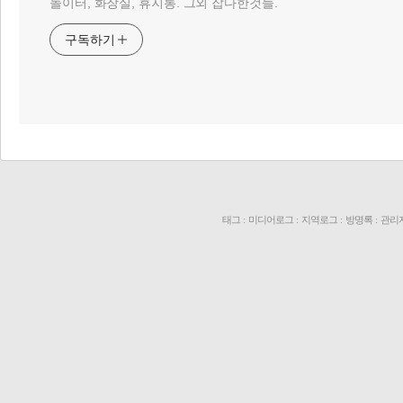
놀이터, 화장실, 휴지통. 그외 잡다한것들.
구독하기
리 홈
태그
:
미디어로그
:
지역로그
:
방명록
:
관리