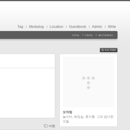
Tag
Medialog
Location
Guestbook
Admin
Write
FEED
모처럼
놀이터, 화장실, 휴지통. 그외 잡다한
것들.
여행