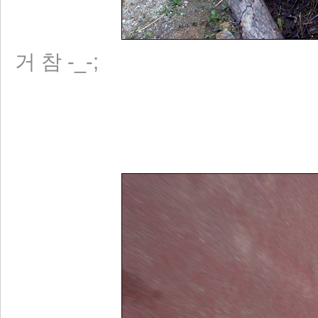
거 참 -_-;