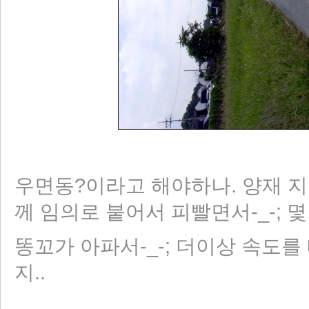
우면동?이라고 해야하나. 양재 지
께 임의로 붙어서 피빨면서-_-; 몇
똥꼬가 아파서-_-; 더이상 속도를
지..