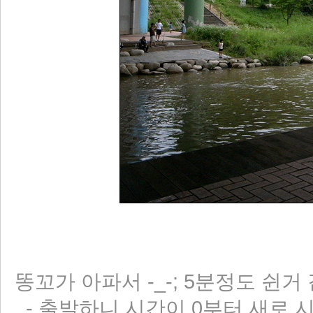
똥꼬가 아파서 -_-; 5분정도 쉰거
_- 출발하니 시간이 0부터 새로 시작