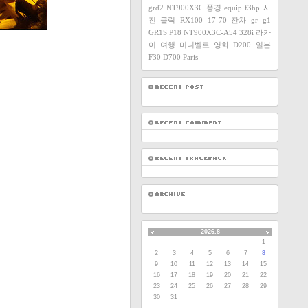
grd2
NT900X3C
풍경
equip
f3hp
사
진
클릭
RX100
17-70
잔차
gr
g1
GR1S
P18
NT900X3C-A54
328i
라카
이
여행
미니벨로
영화
D200
일본
F30
D700
Paris
2026.8
1
2
3
4
5
6
7
8
9
10
11
12
13
14
15
16
17
18
19
20
21
22
23
24
25
26
27
28
29
30
31