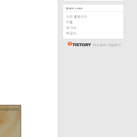
이전 홈페이지.
키톰.
송가네..
백곰네..
티스토리 가입하기