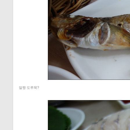
말짱 도루묵?