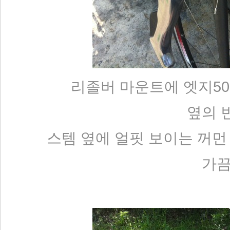
리졸버 마운트에 엣지500
옆의 
스템 옆에 얼핏 보이는 꺼먼 가
가끔