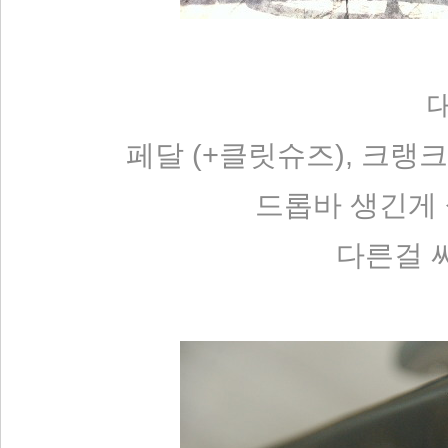
대
페달 (+클릿슈즈), 크랭크 
드롭바 생긴게
다른걸 써