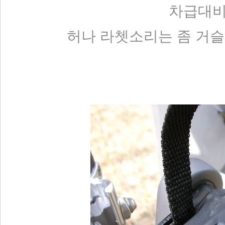
차급대비 
허나 라쳇소리는 좀 거슬