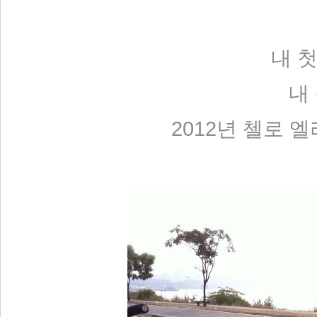
내 
내
리 홈
2012년 첼로 