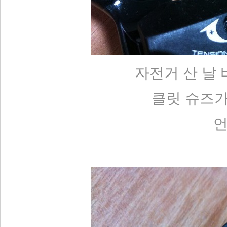
자전거 산 날 
클릿 슈즈가
언