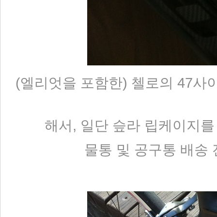
(엘리엇을 포함한) 첼로의 47
해서, 일단 슾라 립케이지를 
물통 및 공구통 배송 전