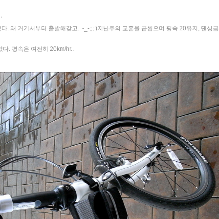
,
왜 거기서부터 출발해갖고.. -_-;;; )지난주의 교훈을 곱씹으며 평속 20유지, 댄싱금
 평속은 여전히 20km/hr..