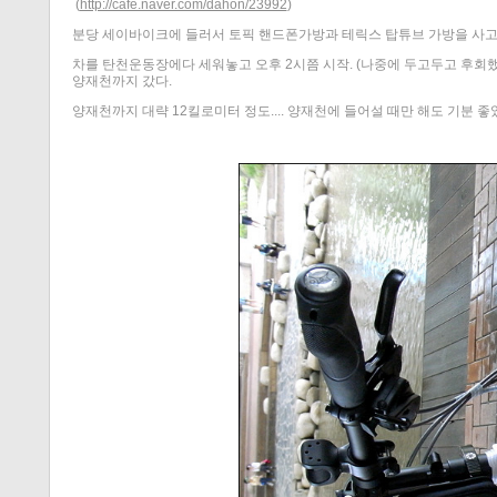
(
http://cafe.naver.com/dahon/23992
)
분당 세이바이크에 들러서 토픽 핸드폰가방과 테릭스 탑튜브 가방을 사고
차를 탄천운동장에다 세워놓고 오후 2시쯤 시작. (나중에 두고두고 후회했다. 
양재천까지 갔다.
양재천까지 대략 12킬로미터 정도.... 양재천에 들어설 때만 해도 기분 좋았다.