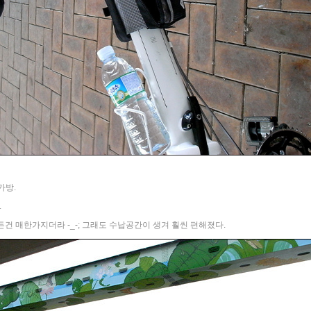
가방.
.
건 매한가지더라 -_-; 그래도 수납공간이 생겨 훨씬 편해졌다.