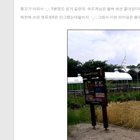
똥꼬가 아파서 -_-; 5분정도 쉰거 같은데, 속도계님은 벌써 세션 끝내셨더라.
예전에 쓰던 엔듀로8은 안그랬는데말이지. -_-; 그래서 이번 라이딩은 평속이고