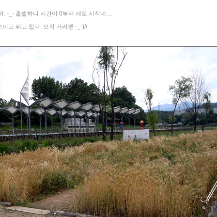
 -_- 출발하니 시간이 0부터 새로 시작네....
 뭐고 없다. 오직 거리뿐 -_-)//