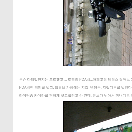
무슨 다리밑인지는 모르겠고.... 토픽의 PDA백...어쩌고랑 테릭스 탑튜브 
PDA백엔 엑페를 넣고, 탑튜브 가방에는 지갑, 병원폰, 지랄디투를 넣었다
라이딩중 카메라를 편하게 넣고뺄려고 산 건데, 튜브가 낮아서 꺼내기 힘든