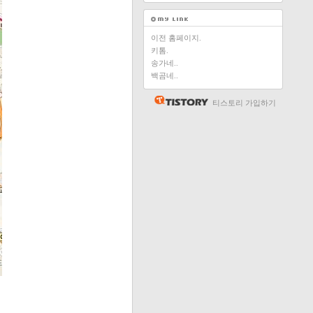
이전 홈페이지.
키톰.
송가네..
백곰네..
티스토리 가입하기