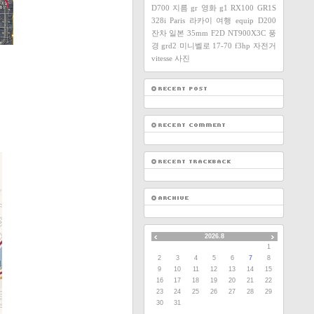
D700
지름
gr
영화
g1
RX100
GR1S
328i
Paris
라카이
여행
equip
D200
잔차
일본
35mm F2D
NT900X3C
풍
경
grd2
미니벨로
17-70
f3hp
자전거
vitesse
사진
2026.8
1
2
3
4
5
6
7
8
9
10
11
12
13
14
15
16
17
18
19
20
21
22
23
24
25
26
27
28
29
30
31