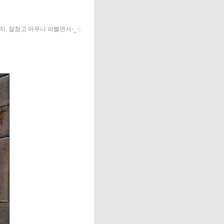
지. 잘참고 아무나 피빨면서-_-;