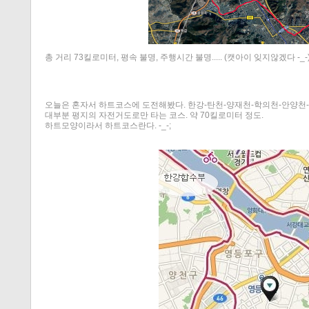
총 거리 73킬로미터, 평속 불명, 주행시간 불명..... (캣아이 잊지않겠다 -_-
오늘은 혼자서 하트코스에 도전해봤다. 한강-탄천-양재천-학의천-안양천-
대부분 평지의 자전거도로만 타는 코스. 약 70킬로미터 정도.
하트모양이라서 하트코스란다. -_-;