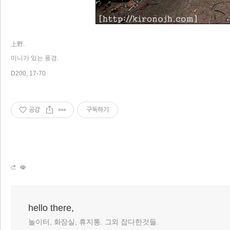
上野.
미니가 있는 풍경.
D200, 17-70
리 홈
공감
구독하기
hello there,
놀이터, 화장실, 휴지통. 그외 잡다한것들.