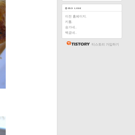
이전 홈페이지.
키톰.
송가네..
백곰네..
티스토리 가입하기