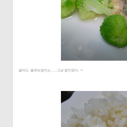
샐러드. 델큐브참치는.......그냥 참치였다. ㅋ