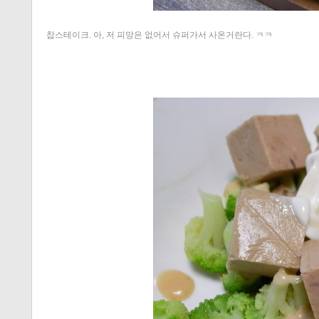
찹스테이크. 아, 저 피망은 없어서 슈퍼가서 사온거란다. ㅋㅋ