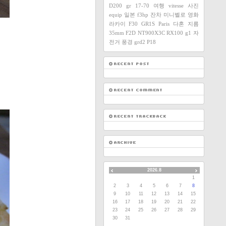
D200
gr
17-70
여행
vitesse
사진
equip
일본
f3hp
잔차
미니벨로
영화
라카이
F30
GR1S
Paris
다혼
지름
35mm F2D
NT900X3C
RX100
g1
자
전거
풍경
grd2
P18
2026.8
1
2
3
4
5
6
7
8
9
10
11
12
13
14
15
16
17
18
19
20
21
22
23
24
25
26
27
28
29
30
31