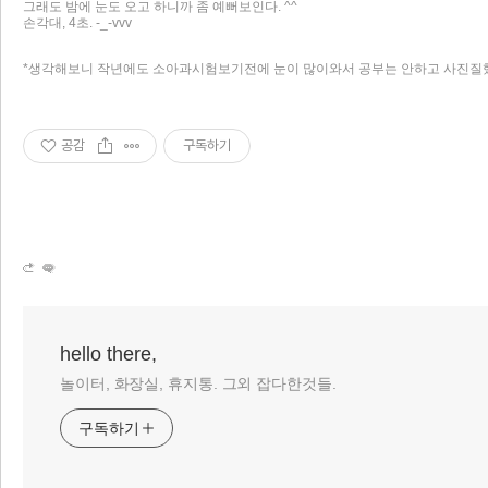
그래도 밤에 눈도 오고 하니까 좀 예뻐보인다. ^^
손각대, 4초. -_-vvv
*생각해보니 작년에도 소아과시험보기전에 눈이 많이와서 공부는 안하고 사진질했다. 
공감
구독하기
hello there,
놀이터, 화장실, 휴지통. 그외 잡다한것들.
구독하기