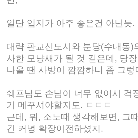
일단 입지가 아주 좋은건 아닌듯.
대략 판교신도시와 분당(수내동)
사한 모냥새가 될 것 같은데, 당
나올 땐 사방이 깜깜하니 좀 그렇
쉐프님도 손님이 너무 없어서 걱
기 메꾸셔야할지도. ㄷㄷㄷ
근데, 뭐, 소노때 생각해보면, 
긴 커녕 확장이전하셨지.