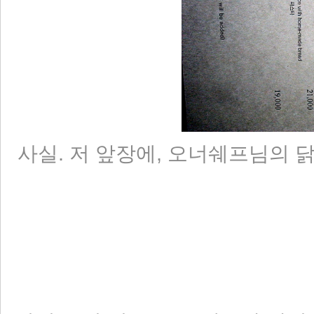
사실. 저 앞장에, 오너쉐프님의 닭