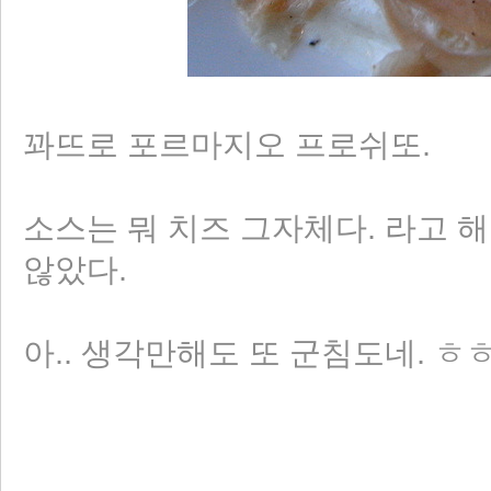
꽈뜨로 포르마지오 프로쉬또.
소스는 뭐 치즈 그자체다. 라고 
않았다.
아.. 생각만해도 또 군침도네. 