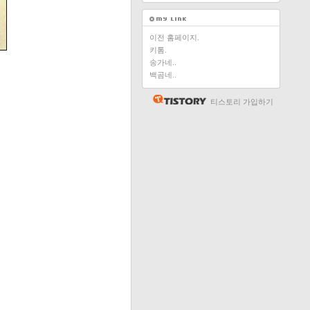
이전 홈페이지.
키톰.
송가네..
백곰네..
티스토리 가입하기