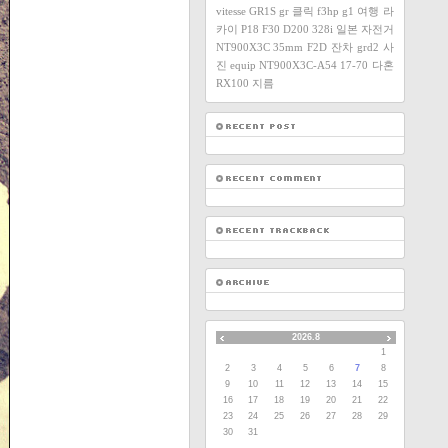
vitesse
GR1S
gr
클릭
f3hp
g1
여행
라
카이
P18
F30
D200
328i
일본
자전거
NT900X3C
35mm F2D
잔차
grd2
사
진
equip
NT900X3C-A54
17-70
다혼
RX100
지름
2026.8
1
2
3
4
5
6
7
8
9
10
11
12
13
14
15
16
17
18
19
20
21
22
23
24
25
26
27
28
29
30
31