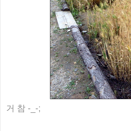
거 참 -_-;