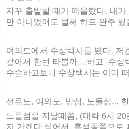
자꾸 출발할 때가 떠올랐다. 내가 왜
만 아니었어도 벌써 하트 완주 했을텐
여의도에서 수상택시를 봤다. 저
같아서 한번 타볼까....하고 수상
수습하고보니 수상택시는 이미 떠났
선유도, 여의도, 밤섬, 노들섬... 
노들섬을 지날때쯤, (대략 6시 20
지 가겠다 싶어서, 흑석동쪽으로