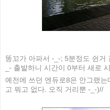
똥꼬가 아파서 -_-; 5분정도 쉰거
_- 출발하니 시간이 0부터 새로 시작
예전에 쓰던 엔듀로8은 안그랬는데
고 뭐고 없다. 오직 거리뿐 -_-)//