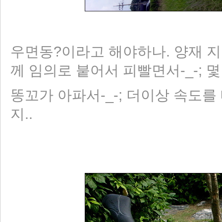
우면동?이라고 해야하나. 양재 지
께 임의로 붙어서 피빨면서-_-; 몇
똥꼬가 아파서-_-; 더이상 속도를
지..