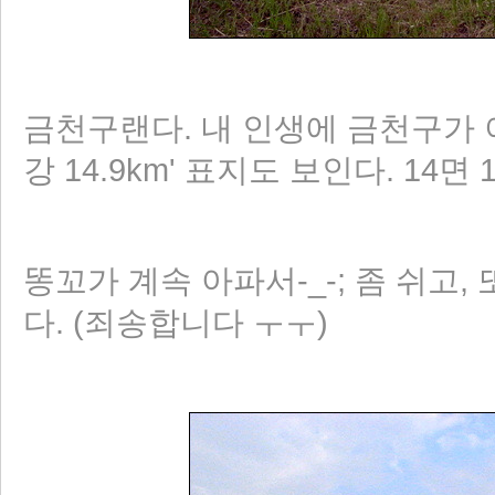
금천구랜다. 내 인생에 금천구가 이
강 14.9km' 표지도 보인다. 14면 14
똥꼬가 계속 아파서-_-; 좀 쉬고
다. (죄송합니다 ㅜㅜ)