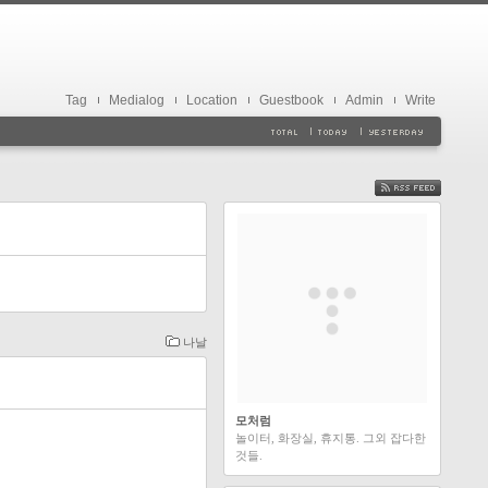
Tag
Medialog
Location
Guestbook
Admin
Write
FEED
나날
모처럼
놀이터, 화장실, 휴지통. 그외 잡다한
것들.