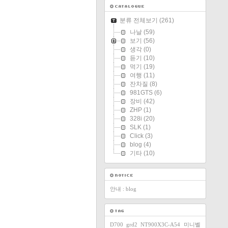
분류 전체보기
(261)
나날
(59)
보기
(56)
생각
(0)
듣기
(10)
먹기
(19)
여행
(11)
잔차질
(8)
981GTS
(6)
장비
(42)
ZHP
(1)
328i
(20)
SLK
(1)
Click
(3)
blog
(4)
기타
(10)
안내 : blog
D700
grd2
NT900X3C-A54
미니벨