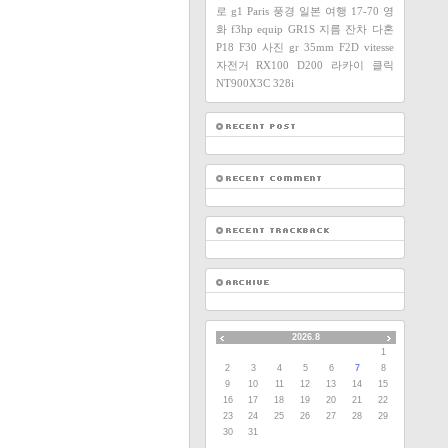
로
g1
Paris
풍경
일본
여행
17-70
영
화
f3hp
equip
GR1S
지름
잔차
다혼
P18
F30
사진
gr
35mm F2D
vitesse
자전거
RX100
D200
라카이
클릭
NT900X3C
328i
2026.8
1
2
3
4
5
6
7
8
9
10
11
12
13
14
15
16
17
18
19
20
21
22
23
24
25
26
27
28
29
30
31