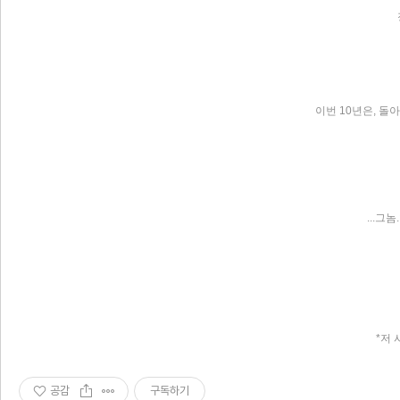
이번 10년은, 돌
...그
*저 
공감
구독하기