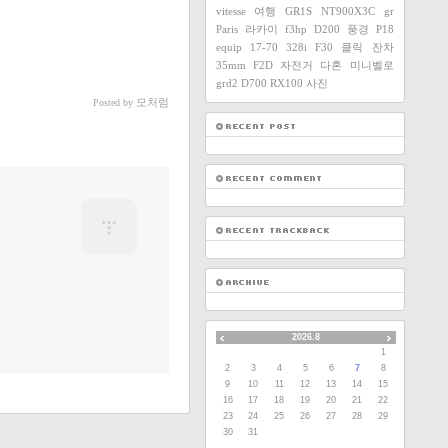
vitesse
여행
GR1S
NT900X3C
gr
Paris
라카이
f3hp
D200
풍경
P18
equip
17-70
328i
F30
클릭
잔차
35mm F2D
자전거
다혼
미니벨로
grd2
D700
RX100
사진
모처럼
Posted by
2026.8
1
2
3
4
5
6
7
8
9
10
11
12
13
14
15
16
17
18
19
20
21
22
23
24
25
26
27
28
29
30
31