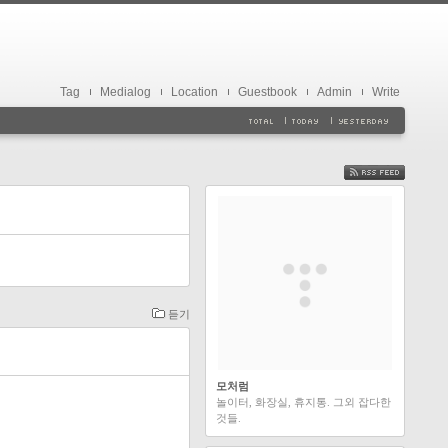
Tag
Medialog
Location
Guestbook
Admin
Write
FEED
듣기
모처럼
놀이터, 화장실, 휴지통. 그외 잡다한
것들.