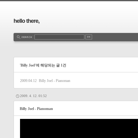
hello there,
'Billy Joel'에 해당되는 글 1건
2009.04.12
Billy Joel - Pianoman
2009. 4. 12. 01:52
Billy Joel - Pianoman