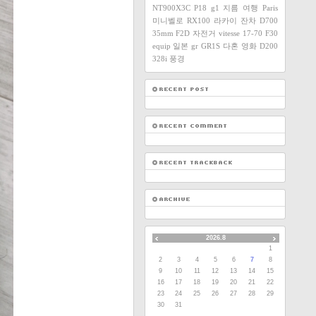
NT900X3C
P18
g1
지름
여행
Paris
미니벨로
RX100
라카이
잔차
D700
35mm F2D
자전거
vitesse
17-70
F30
equip
일본
gr
GR1S
다혼
영화
D200
328i
풍경
2026.8
1
2
3
4
5
6
7
8
9
10
11
12
13
14
15
16
17
18
19
20
21
22
23
24
25
26
27
28
29
30
31