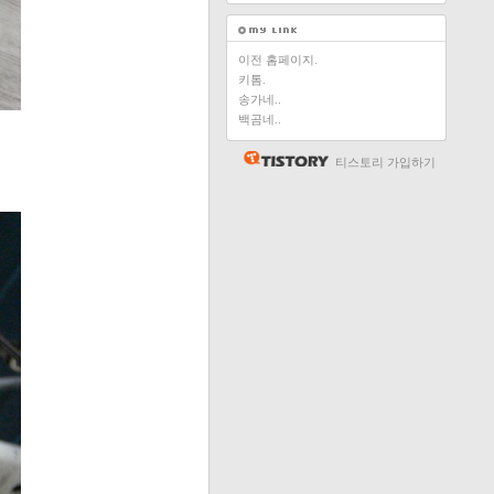
이전 홈페이지.
키톰.
송가네..
백곰네..
티스토리 가입하기