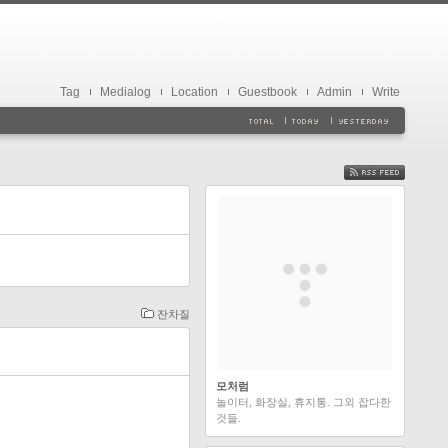
Tag
Medialog
Location
Guestbook
Admin
Write
FEED
잔차질
모처럼
놀이터, 화장실, 휴지통. 그외 잡다한
것들.