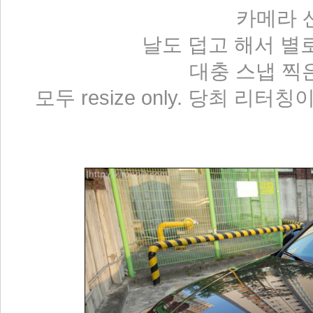
카메라 산
날도 덥고 해서 별
대충 스냅 찍은것들
모두 resize only. 당최 