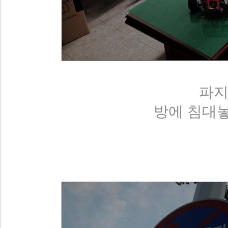
파
방에 침대놓