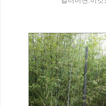
컬러버젼.이것