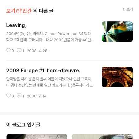
더보기
보기/非인간
의 다른 글
Leaving,
글 내용
2004년(?), 수원역에서. Canon Powershot S45. 대
학교 2학년때, 그러니까... 대략 2003년쯤에 거금 40만원
을 들여서 상태좋은 중고를 구입했다. 전주인께서 차를 몰
0
1
2008. 4. 28.
고 기숙사 앞까지 와주신 덕택에 정말로 편한 거래를 했던
기억이 난다. 그 때 기준으로는 꽤 크기가 작아서 똑딱이라
고 우겨도 될만한 정도였지만 수동노출에 후막싱크로까지
2008 Europe #1: hors-ďœuvre.
지원하는 일종의 럭셔리 P&S 개념이었달까. 그때 캐논의
글 내용
메이저였던 G3과 비교해도 렌즈 밝기가 약간 어두운 것 외
한국땅을 다시 밟은지 벌써 이틀이 지났으나 인턴 교육이
엔 딱히 꼽을 단점이 없었다. 그.러.나... 세월이 세월인지라,
다 뭐다 정신없는 관계로 일단 맛보기부터. (용두사미가 될
서랍속에, 또는 자동차 글로브 박스 등등에 방치되기를 몇
지도.... ) 20080126 Paris. *누구는 에펠탑의 똥꼬라고
년째.. 휴대용 전자기기의 고질적 문제인 배터리는, 올 초에
0
1
2008. 2. 14.
하던데.... -_-;;
디지털 똑딱이가 필요하게 되어 확인해보니 역시나 거의
방전되..
이 블로그 인기글