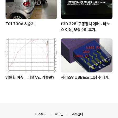
F01 730d 시승기.
f30 328i 구동장치 에러 - 바노
스 이상, 보증수리 후기.
영원한 이슈... 디젤 Vs. 가솔린?
시리즈9 USB포트 고장 수리기.
의안내
티스토리
로그인
고객센터