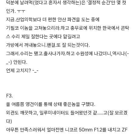
덕분에 날려먹(었다고 혼자서 생각하는)은 '결정적 순간'만 몇 컷
인가. ㅜㅜ
지금.산업의학보다 더 편한 안산 파견을 도는 중에
기필코 이놈을 고쳐놓으리라.하고 충무로에 위치한 한국에서 콘탁
스 수리 제일 잘한다는 곳에다 맡길려고
가방에서 꺼내놓으니.왠걸.또 잘 되는것이다.
그래서.수리는 됐고.출사나가자.하고 수원성에 나갔더니,역시나(-
_-) 안된다.
언제 고치지? -_-
F3.
올 여름쯤 영건이를 통해 상태 좋은놈을 구했다.
외관도 깨끗하고, 일루미네이터도 들어왔던것 같.....고(잘 모르겠
다)
아무튼 만족스러워서 얼마전엔 니코르 50mm F1.2를 내치고 ZF