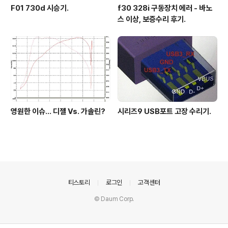
F01 730d 시승기.
f30 328i 구동장치 에러 - 바노
스 이상, 보증수리 후기.
영원한 이슈... 디젤 Vs. 가솔린?
시리즈9 USB포트 고장 수리기.
의안내
티스토리
로그인
고객센터
© Daum Corp.