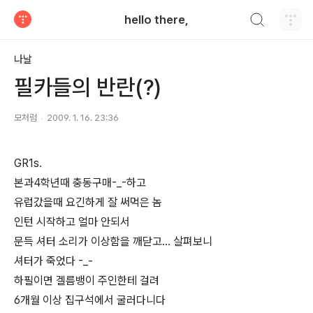
검색하기
hello there,
티스토리
나날
필카들의 반란(?)
모처럼
2009. 1. 16. 23:36
GR1s.
본과4학년때 충동구매-_-하고
유럽갔을때 요긴하게 잘 써먹은 놈
인턴 시작하고 얼마 안되서
문득 셔터 소리가 이상함을 깨닫고... 살펴보니
셔터가 죽었다 -_-
하필이면 겔름뱅이 주인한테 걸려
6개월 이상 집구석에서 굴러다니다