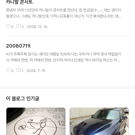
카니발 콘서트.
글 내용
판낸지 무려 11년만에 카니발이 콘서트를 한단다. 참 뜬금없다-_-; 라는 생각이
들었으나, 그래도 카니발인데, 이적+김동률이 아닌가. 이건 봐야겠다.라는 생각
이 들어 예매를 했다. 아침일찍 일어나 목동에서 시험을 보고, 홍대에서 노닥거
0
2
2008. 12. 16.
리다, 영풍문고 고속터미널점을 찍고 장실로 향했다. 자리를 찾아가 앉으면서,
생각보다 괜찮은데? 라고 생각하다 문득 왼쪽 옆자리를 보니, 정호형이 있다 -_
-;;;;;; 저 많은 자리중에 하필이면(?) 옆자리에 앉았다니, 역시 세상은 좁다. 공연
20080719.
이 시작하기 전에는, 이런 것(?) 들이 객석 사이를 돌아다녔다. '카니발'이라 그
글 내용
런가 했는데, 알고보니 저 호뭉쿨루스 같이 생긴 손 큰 아저씨는 어릿광대의 둘
비가 주룩주룩 많이도 내리던 여름날 빗속에 나는 우두커니 차에 앉아 하릴없이
째 아들이었다. -_-)// 우리 자리에선 28mm(에 해당하는) 단렌즈..
이 카메라 한번, 저 카메라 한번. 만지작거리다 인생은 역시 타이밍.하고는 막히
는 빗속을 막히는 찻속을 꾸역꾸역 밀고 내려와 집구석에 도로 틀어박혀버렸다.
0
1
2008. 7. 19.
이 블로그 인기글