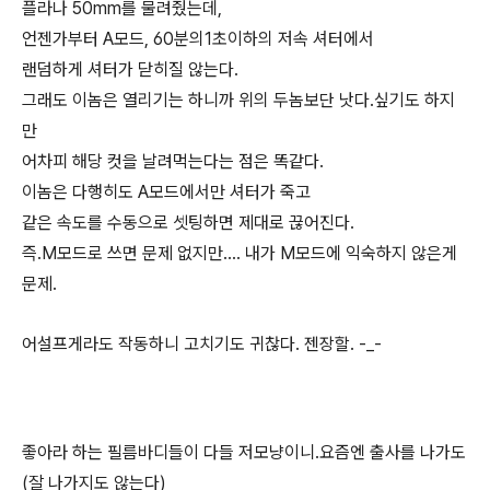
플라나 50mm를 물려줬는데,
언젠가부터 A모드, 60분의1초이하의 저속 셔터에서
랜덤하게 셔터가 닫히질 않는다.
그래도 이놈은 열리기는 하니까 위의 두놈보단 낫다.싶기도 하지
만
어차피 해당 컷을 날려먹는다는 점은 똑같다.
이놈은 다행히도 A모드에서만 셔터가 죽고
같은 속도를 수동으로 셋팅하면 제대로 끊어진다.
즉.M모드로 쓰면 문제 없지만.... 내가 M모드에 익숙하지 않은게
문제.
어설프게라도 작동하니 고치기도 귀찮다. 젠장할. -_-
좋아라 하는 필름바디들이 다들 저모냥이니.요즘엔 출사를 나가도
(잘 나가지도 않는다)