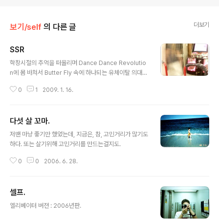
더보기
보기/self
의 다른 글
SSR
글 내용
학창시절의 추억을 떠올리며 Dance Dance Revolutio
n에 몸 바쳐서 Butter Fly 속에 하나되는 유체이탈 의대
생. 황.지.훈 -------------------------------------
0
1
2009. 1. 16.
-------- 고등학교땐 DDR, 그중에서도 SSR - Step St
ep Revolution - 이라는 괴수모드에 버닝했었다. 두시간
쯤 뛰면서 땀 빼고 나면 살도 빠졌-_-던 무시무시한 게임.
다섯 살 꼬마.
사진은.... 대략 복장으로 보아 (저게 보인단 말인가...) 대략
글 내용
대학 초반에, 마산 내려갔다가 오락실에서 기계를 발견하
저땐 마냥 좋기만 했었는데, 지금은, 참, 고민거리가 많기도
고 좋아서 미쳐날뛰던(......) 것을 찬이가 찍었나보다. 요즘
하다. 또는 살기위해 고민거리를 만드는걸지도.
엔 할래야 기계가 없어서 할 수 없는 게임.
0
0
2006. 6. 28.
셀프.
글 내용
엘리베이터 버젼 : 2006년판.