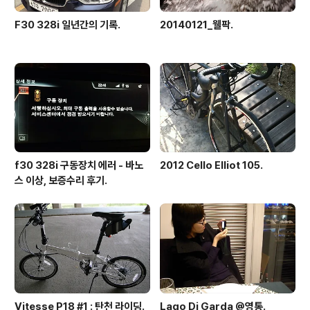
F30 328i 일년간의 기록.
20140121_웰팍.
f30 328i 구동장치 에러 - 바노
2012 Cello Elliot 105.
스 이상, 보증수리 후기.
Vitesse P18 #1 : 탄천 라이딩.
Lago Di Garda @영통.