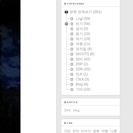
분류 전체보기
(261)
나날
(59)
보기
(56)
생각
(0)
듣기
(10)
먹기
(19)
여행
(11)
잔차질
(8)
981GTS
(6)
장비
(42)
ZHP
(1)
328i
(20)
SLK
(1)
Click
(3)
blog
(4)
기타
(10)
안내 : blog
328i
잔차
라카이
영화
여행
다혼