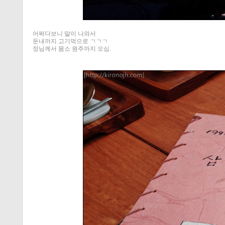
어쩌다보니 말이 나와서
둔내까지 고기먹으로 ㄱㄱㄱ
정님께서 몸소 원주까지 오심.