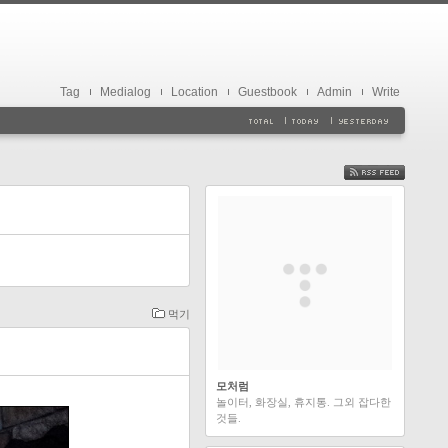
Tag
Medialog
Location
Guestbook
Admin
Write
FEED
먹기
모처럼
놀이터, 화장실, 휴지통. 그외 잡다한
것들.