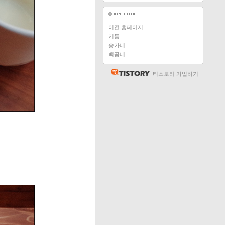
이전 홈페이지.
키톰.
송가네..
백곰네..
티스토리 가입하기