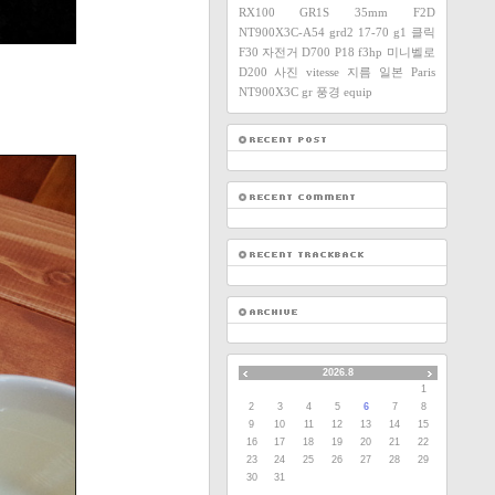
RX100
GR1S
35mm F2D
NT900X3C-A54
grd2
17-70
g1
클릭
F30
자전거
D700
P18
f3hp
미니벨로
D200
사진
vitesse
지름
일본
Paris
NT900X3C
gr
풍경
equip
2026.8
1
2
3
4
5
6
7
8
9
10
11
12
13
14
15
16
17
18
19
20
21
22
23
24
25
26
27
28
29
30
31