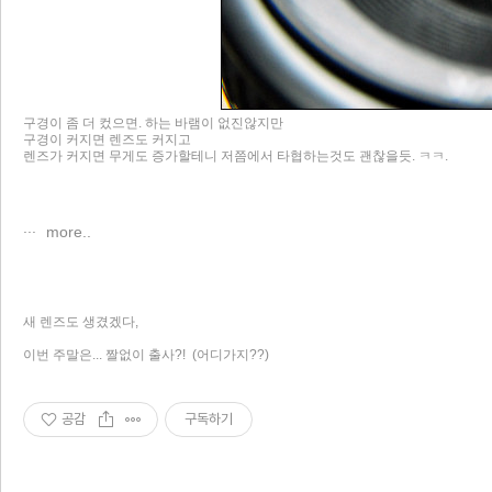
구경이 좀 더 컸으면. 하는 바램이 없진않지만
구경이 커지면 렌즈도 커지고
렌즈가 커지면 무게도 증가할테니 저쯤에서 타협하는것도 괜찮을듯. ㅋㅋ.
more..
새 렌즈도 생겼겠다,
이번 주말은... 짤없이 출사?! (어디가지??)
공감
구독하기