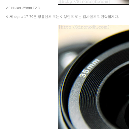
AF Nikkor 35mm F2 D.
이제 sigma 17-70은 장롱렌즈 또는 여행렌즈 또는 접사렌즈로 전락할게다.
리 홈