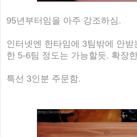
95년부터임을 아주 강조하심.
인터넷엔 한타임에 3팀밖에 안받
한 5-6팀 정도는 가능할듯. 확장
특선 3인분 주문함.