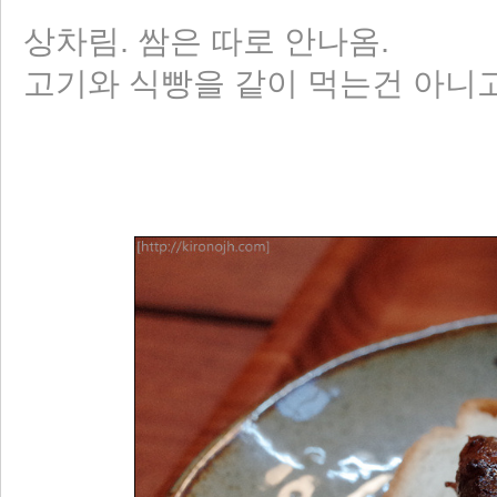
상차림. 쌈은 따로 안나옴.
고기와 식빵을 같이 먹는건 아니고