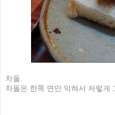
차돌.
차돌은 한쪽 면만 익혀서 저렇게 고