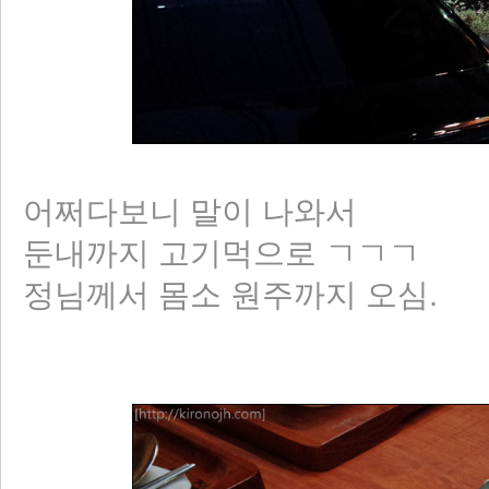
어쩌다보니 말이 나와서
둔내까지 고기먹으로 ㄱㄱㄱ
정님께서 몸소 원주까지 오심.