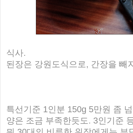
식사.
된장은 강원도식으로, 간장을 빼지
특선기준 1인분 150g 5만원 좀 
양은 조금 부족한듯도. 3인기준 등
뭐 30대의 비루한 위장에게는 부담되