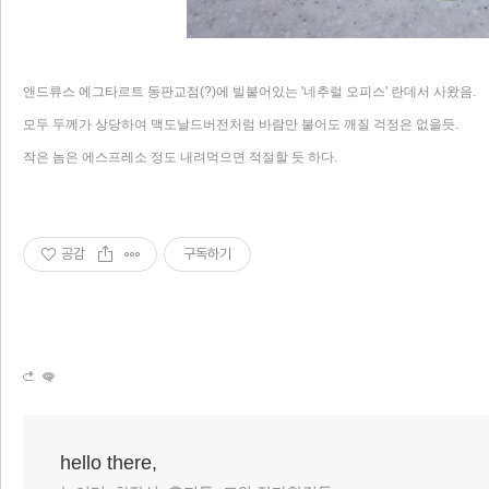
앤드류스 에그타르트 동판교점(?)에 빌붙어있는 '네추럴 오피스' 란데서 사왔음.
모두 두께가 상당하여 맥도날드버전처럼 바람만 불어도 깨질 걱정은 없을듯.
작은 놈은 에스프레소 정도 내려먹으면 적절할 듯 하다.
공감
구독하기
hello there,