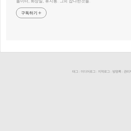
놀이터, 화장실, 휴지통. 그외 잡다한것들.
구독하기
리 홈
태그
:
미디어로그
:
지역로그
:
방명록
:
관리