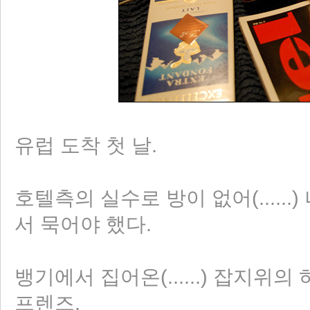
유럽 도착 첫 날.
호텔측의 실수로 방이 없어(.....
서 묵어야 했다.
뱅기에서 집어온(......) 잡지위
프렌즈.