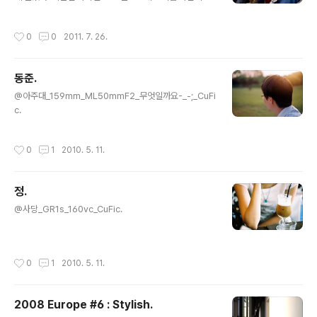
근 많을텐데. ㅋㅋ 어느덧 서로의 건강을 걱정할 나이가 되
었다는게 참 재밌기도 하고 여러가지 기분이 든다.
작성시간
0
0
2011. 7. 26.
동준.
글 내용
@아주대_159mm_ML50mmF2_무엇일까요-_-;_CuFi
c.
작성시간
0
1
2010. 5. 11.
정.
글 내용
@사당_GR1s_160vc_CuFic.
작성시간
0
1
2010. 5. 11.
2008 Europe #6 : Stylish.
글 내용