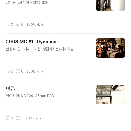
정님 @ Centre Pompidou.
작성시간
0
0
2009. 4. 5.
2008 MC #1 : Dynamic.
글 내용
한층 더 업그레이드 되신 (빵집하시는) 지휘자님.
작성시간
0
0
2008. 4. 9.
여유.
글 내용
헤이리에서. D200, 35mm F2D
작성시간
0
1
2007. 6. 6.