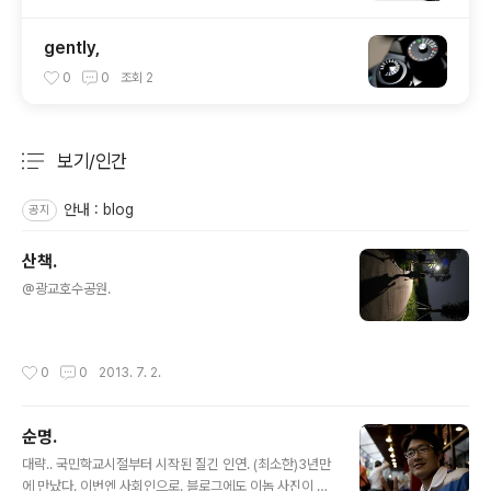
gently,
0
0
조회
2
보기/인간
분류 전체보기
주요 글 목록
안내 : blog
공지
산책.
글 내용
@광교호수공원.
작성시간
0
0
2013. 7. 2.
순명.
글 내용
대략.. 국민학교시절부터 시작된 질긴 인연. (최소한)3년만
에 만났다. 이번엔 사회인으로. 블로그에도 이놈 사진이 은