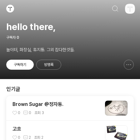
검색하기
티스토리
hello there,
구독자
0
놀이터, 화장실, 휴지통. 그외 잡다한것들.
구독하기
방명록
신고하기 레이어
열기
인기글
Brown Sugar @정자동.
0
0
조회
3
고흐
0
2
조회
2