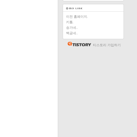
이전 홈페이지.
키톰.
송가네..
백곰네..
티스토리 가입하기