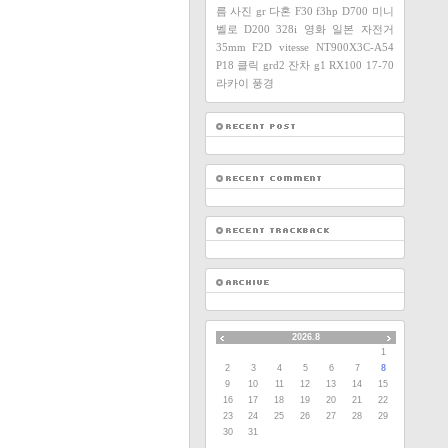
름
사진
gr
다혼
F30
f3hp
D700
미니
벨로
D200
328i
영화
일본
자전거
35mm F2D
vitesse
NT900X3C-A54
P18
클릭
grd2
잔차
g1
RX100
17-70
라카이
풍경
2026.8
1
2
3
4
5
6
7
8
9
10
11
12
13
14
15
16
17
18
19
20
21
22
23
24
25
26
27
28
29
30
31