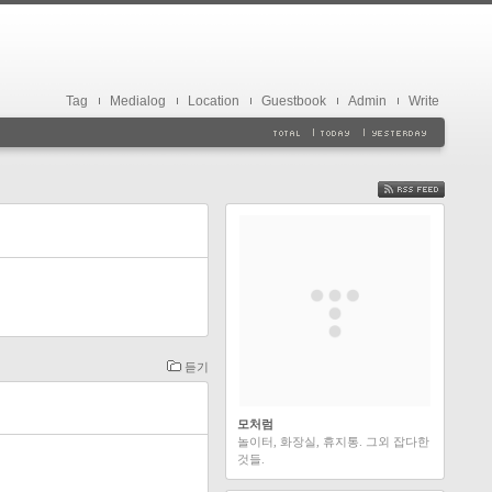
Tag
Medialog
Location
Guestbook
Admin
Write
FEED
듣기
모처럼
놀이터, 화장실, 휴지통. 그외 잡다한
것들.