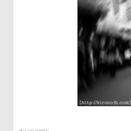
옛날 사진 우려먹기.