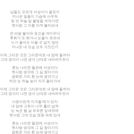
남들도 모르게 서성이다 울었지
지나온 일들이 가슴에 사무쳐
텅 빈 하늘 밑 불빛들 켜져가면
옛사랑 그 이름 아껴 불러보네
찬 바람 불어와 옷깃을 여미우다
후회가 또 화가나 눈물이 흐르네
누가 울어도 아플 것 같지 않던
지나온 내 모습 모두 거짓인가
이제 그리운 것은 그리운데로 내 맘에 둘꺼야
그대 생각이 나면 생각 난데로 내버려두듯이
흰눈 나리면 들판에 서성이다
옛사랑 생각에 그 길 찾아가지
광화문 거리 흰 눈에 덮여가고
하얀 눈 하늘 높이 자꾸 올라가네
이제 그리운 것은 그리운데로 내 맘에 둘꺼야
그대 생각이 나면 생각 난데로 내버려두듯이
사랑이란게 지겨울 때가 있지
내 맘에 고독이 너무 흘러 넘쳐
눈 녹은 봄 날 푸르른 잎새위에
옛사랑 그대 모습 영원 속에 있네
흰눈 나리면 들판에 서성이다
옛사랑 생각에 그 길 찾아가지
광화문 거리 흰 눈에 덮여가고