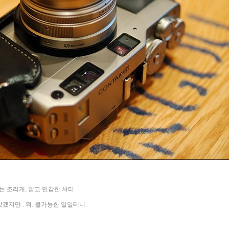
는 조리개, 얕고 민감한 셔터.
겠지만 . 뭐. 불가능한 일일테니.