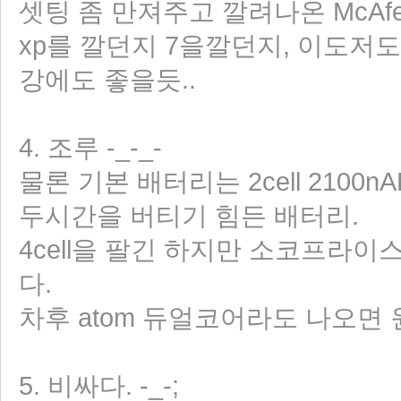
셋팅 좀 만져주고 깔려나온 McA
xp를 깔던지 7을깔던지, 이도저도
강에도 좋을듯..
4. 조루 -_-_-
물론 기본 배터리는 2cell 210
두시간을 버티기 힘든 배터리.
4cell을 팔긴 하지만 소코프라이
다.
차후 atom 듀얼코어라도 나오면
5. 비싸다. -_-;