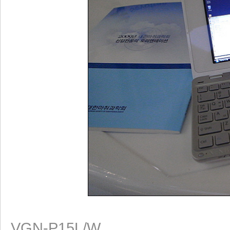
리 홈
VGN-P15L/W.