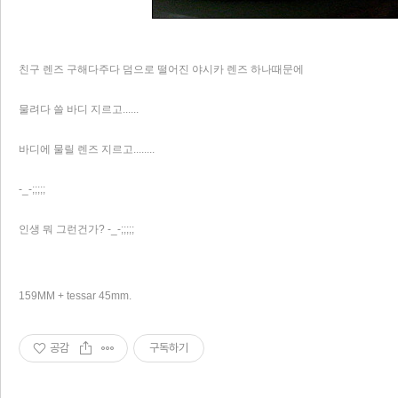
친구 렌즈 구해다주다 덤으로 떨어진 야시카 렌즈 하나때문에
물려다 쓸 바디 지르고......
바디에 물릴 렌즈 지르고........
-_-;;;;;
인생 뭐 그런건가? -_-;;;;;
159MM + tessar 45mm.
공감
구독하기