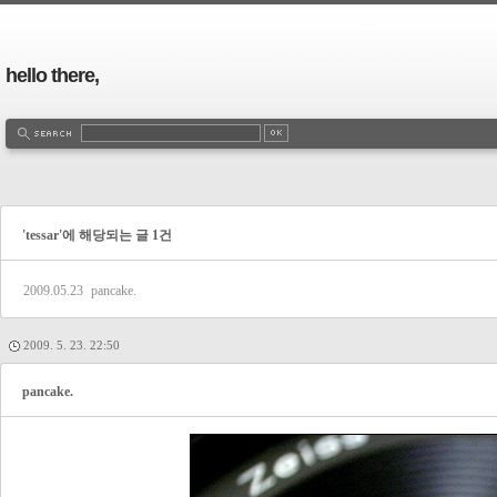
hello there,
'tessar'에 해당되는 글 1건
2009.05.23
pancake.
2009. 5. 23. 22:50
pancake.