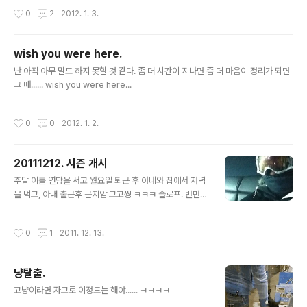
0년은, 돌아보면 적어도 후회.는 남지 않는 10년이 되기를.
작성시간
0
2
2012. 1. 3.
...그놈.한테 부끄럽지 않은 10년이 되기를. *저 사진 써먹
을려고 3년 기다렸음 -_-;
wish you were here.
글 내용
난 아직 아무 말도 하지 못할 것 같다. 좀 더 시간이 지나면 좀 더 마음이 정리가 되면
그 때...... wish you were here...
작성시간
0
0
2012. 1. 2.
20111212. 시즌 개시
글 내용
주말 이틀 연당을 서고 월요일 퇴근 후 아내와 집에서 저녁
을 먹고, 아내 출근후 곤지암 고고씽 ㅋㅋㅋ 슬로프. 반만
열었다. 열심히 눈 뿌린다. 아직 덜 추워서 그런지 ( = 낮기
온이 영상이라 그런지?) 살짝 얼어있다. 아이스크림이 녹았
작성시간
0
1
2011. 12. 13.
다 다시 얼은 상태랄까 (뭔소릴까) 그래도 추워서 코만 내
놓고 다 가림. 제대로된 마스크를 살까보다. 작년에 충동구
매한 새 장비. 근데 스키를 타면 한시간도 안되서 허벅지가
냥탈출.
땡긴다. 세시간쯤 되면 이제 허벅지가 버티질 못해서 넘어
글 내용
지기까지. 10년만에 첨 넘어졌다. (사실 그 중에 9년은 안
고냥이라면 자고로 이정도는 해야...... ㅋㅋㅋㅋ
탔다) 보드같으면 그냥 주저앉아서 쉬면 되는데, 스키는 좀