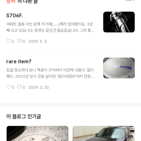
장비
의 다른 글
S706F.
글 내용
아파트 옆동 사는 분께 직거래(......)해서 업어왔지요. 3년
째 쓰고 있습니다. 동영상 같은건 필요없습니다. 그저 좋은
음질로 음악을 들려줄 수 있으면 그걸로 충분하지요. NW-
0
0
2009. 5. 3.
S706F. *그렇지만... 소닉스테이지만은 제발 좀...... -_
-;;;;
rare item?
글 내용
집을 청소하다 보니 책꽂이 구석에서 이런게 나왔다. 얼리
패드. 2002년 당시 끗발 날리던 '얼리어덥터'에서 한정제
작한 마우스패드다. 저 깨알같이 적힌 글자들이 다 주문자
0
0
2009. 3. 20.
이름들이다. (고백하자면 난 저기서 내 이름 찾는걸 포기했
다.) 주문 당시..... 누구도 주고 누구도 주고.. 하며 꽤 많은
양을 주문했었다. 하지만 귀차니즘때문이었는지 지금도 집
구석에 대부분이 쌓여있다. (저게 마지막남은 2개중 하나
다) 박스를 깠다. 봉인된 박스를 까는 일은 그 내용물과 관
이 블로그 인기글
계없이 언제나 즐겁다 -_-)// 얼리어덥터 스티커가 보인다.
스티커 아래에는 최문규 얼리어덥터 사장의 친필 서명이
담긴 편지가 있다. rare item이 어쩌고 저쩌고....한다. 기
름종이에 싸인 얼리패드님, 등장. 세월 탓인지 바깥쪽 테두