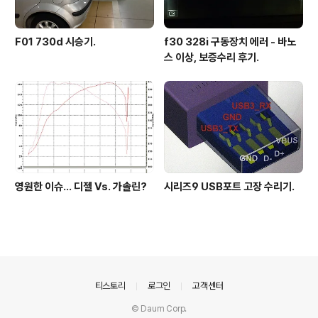
F01 730d 시승기.
f30 328i 구동장치 에러 - 바노
스 이상, 보증수리 후기.
영원한 이슈... 디젤 Vs. 가솔린?
시리즈9 USB포트 고장 수리기.
의안내
티스토리
로그인
고객센터
© Daum Corp.