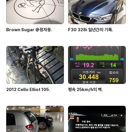
리가..
Brown Sugar @정자동.
F30 328i 일년간의 기록.
2012 Cello Elliot 105.
평속 25km/h의 벽.