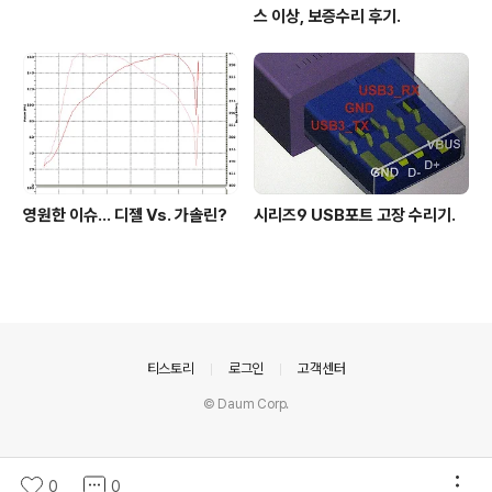
스 이상, 보증수리 후기.
영원한 이슈... 디젤 Vs. 가솔린?
시리즈9 USB포트 고장 수리기.
의안내
티스토리
로그인
고객센터
© Daum Corp.
0
0