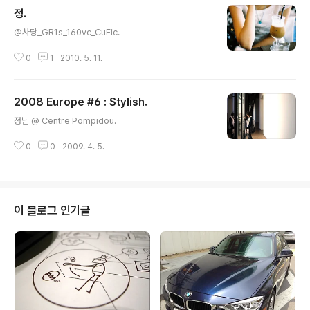
정.
글 내용
@사당_GR1s_160vc_CuFic.
0
1
2010. 5. 11.
2008 Europe #6 : Stylish.
글 내용
정님 @ Centre Pompidou.
0
0
2009. 4. 5.
이 블로그 인기글