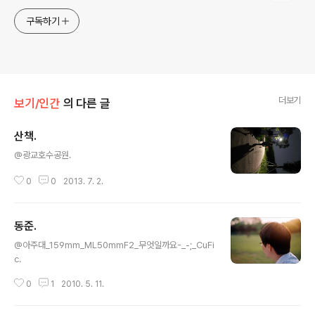
구독하기
더보기
보기/인간
의 다른 글
산책.
글 내용
@광교호수공원.
0
0
2013. 7. 2.
동준.
글 내용
@아주대_159mm_ML50mmF2_무엇일까요-_-;_CuFi
c.
0
1
2010. 5. 11.