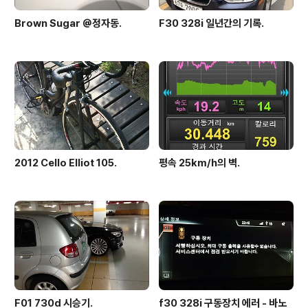
Brown Sugar @정자동.
F30 328i 일년간의 기록.
2012 Cello Elliot 105.
평속 25km/h의 벽.
F01 730d 시승기.
f30 328i 구동장치 에러 - 바노