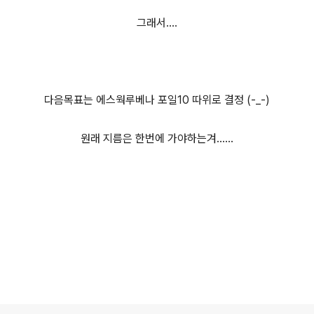
그래서....
다음목표는 에스웍루베나 포일10 따위로 결정 (-_-)
원래 지름은 한번에 가야하는겨......
로그 정보