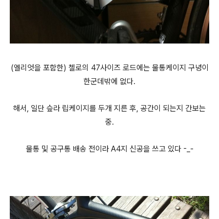
(엘리엇을 포함한) 첼로의 47사이즈 로드에는 물통케이지 구녕이
한군데밖에 없다.
해서, 일단 슾라 립케이지를 두개 지른 후, 공간이 되는지 간보는
중.
물통 및 공구통 배송 전이라 A4지 신공을 쓰고 있다 -_-