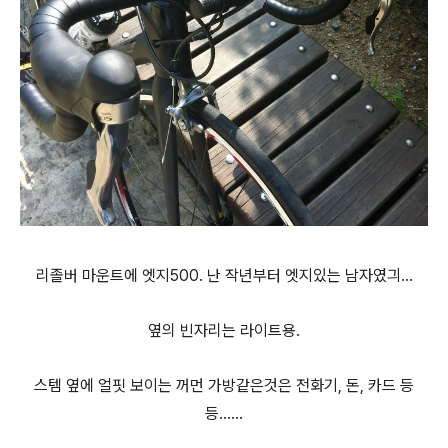
리졸버 마운트에 엣지500. 난 작년부터 엣지있는 남자였긔...
옆의 빈자리는 라이트용.
스템 옆에 얼핏 보이는 꺼먼 가방같은것은 전화기, 돈, 카드 등
등......