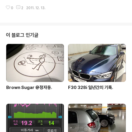
선다. ㅋㅋ 앞트임은 호오가 꽤 나뉘는 편인데, 내 경우는
0
2
2011. 12. 13.
좋다. 맘에든다. 이각도도 참 좋다. 트렁크는 왜 열어놨나
인테리어! E90에 비하면 장족의 발전을 했다. 내 경우는 특
히 스티어링 휠과 계기판 블랙패널이 맘에든다. 아이드라
이브도 뭐.. ㅋㅋ 저 프로포션이 참 좋다. 아우디가 암만 해
도 맘에 안드는것도, 프로포션이 나빠서.(응?) 구체적으로
이 블로그 인기글
말하자면, 앞 오버행이 너무 긴 것이 싫다. 길기로 치면 푸
조나 삼성이 짱 무슨 오리주둥이도 아니고 여담이지만, 응
급의학과를 하는 아내는, 새로바뀐 가이드라인에서 채인오
브 서바이벌이 동그라미가 다섯개가 되어 이제 아우디를
탈 수 없게 되었단다...
Brown Sugar @정자동.
F30 328i 일년간의 기록.