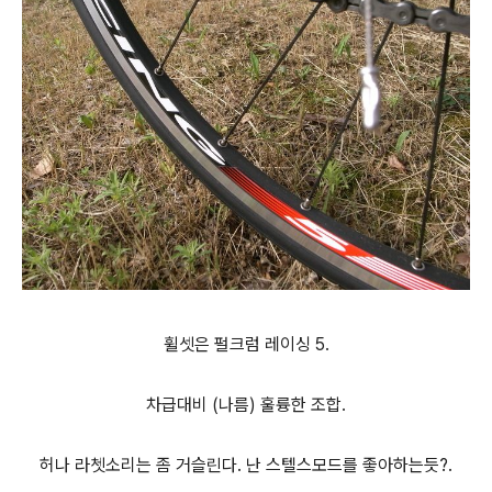
휠셋은 펄크럼 레이싱 5.
차급대비 (나름) 훌륭한 조합.
허나 라쳇소리는 좀 거슬린다. 난 스텔스모드를 좋아하는듯?.