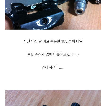
자전거 산 날 바로 주문한 105 블랙 페달
클릿 슈즈가 없어서 못쓰고있다 -_-
언제 사려나......