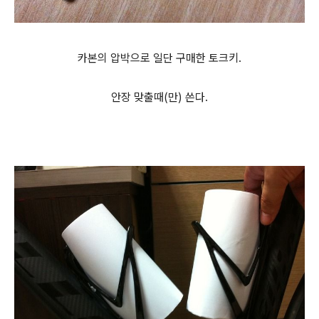
카본의 압박으로 일단 구매한 토크키.
안장 맞출때(만) 쓴다.