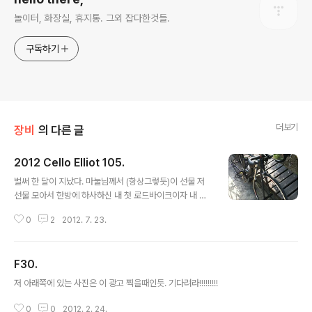
놀이터, 화장실, 휴지통. 그외 잡다한것들.
구독하기
더보기
장비
의 다른 글
2012 Cello Elliot 105.
글 내용
벌써 한 달이 지났다. 마눌님께서 (항상그렇듯)이 선물 저
선물 모아서 한방에 하사하신 내 첫 로드바이크이자 내 첫
카본 프레임 2012년 첼로 엘리엇 다크그레이 470사이즈.
0
2
2012. 7. 23.
천호동에서 저렴한 가격에 구입하고 그 길로 아내와 간단
하게 한강 라이딩. 아직 어색한 포지션, 아직 어색한 피팅.
로드 체험 구간이었달까. 브레이크, 앞 뒤 디레일러, 콘트롤
F30.
레버, 크랭크까지 풀 105. 휠셋은 펄크럼 레이싱 5. 차급대
글 내용
비 (나름) 훌륭한 조합. 허나 라쳇소리는 좀 거슬린다. 난 스
저 아래쪽에 있는 사진은 이 광고 찍을때인듯. 기다려라!!!!!!!!!
텔스모드를 좋아하는듯?. 당장 물릴 페달이 없어 고기님께
얻어온 클립페달. 캐논데일 순정이란다. 알고보니 나름 we
0
0
2012. 2. 24.