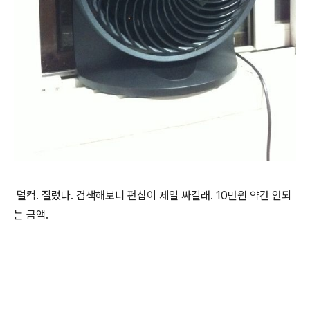
덜컥. 질렀다. 검색해보니 펀샵이 제일 싸길래. 10만원 약간 안되
는 금액.