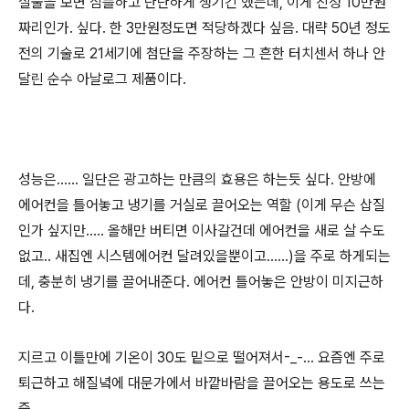
실물을 보면 심플하고 단단하게 생기긴 했는데, 이게 진정 10만원
짜리인가. 싶다. 한 3만원정도면 적당하겠다 싶음. 대략 50년 정도
전의 기술로 21세기에 첨단을 주장하는 그 흔한 터치센서 하나 안
달린 순수 아날로그 제품이다.
성능은...... 일단은 광고하는 만큼의 효용은 하는듯 싶다. 안방에
에어컨을 틀어놓고 냉기를 거실로 끌어오는 역할 (이게 무슨 삽질
인가 싶지만..... 올해만 버티면 이사갈건데 에어컨을 새로 살 수도
없고.. 새집엔 시스템에어컨 달려있을뿐이고......)을 주로 하게되는
데, 충분히 냉기를 끌어내준다. 에어컨 틀어놓은 안방이 미지근하
다.
지르고 이틀만에 기온이 30도 밑으로 떨어져서-_-... 요즘엔 주로
퇴근하고 해질녘에 대문가에서 바깥바람을 끌어오는 용도로 쓰는
중.