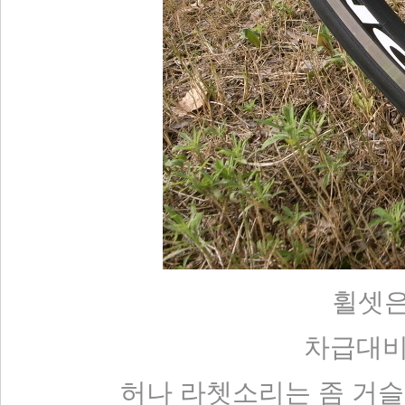
휠셋은
차급대비 
허나 라쳇소리는 좀 거슬