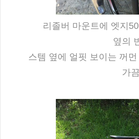
리졸버 마운트에 엣지500
옆의 
스템 옆에 얼핏 보이는 꺼먼 가
가끔