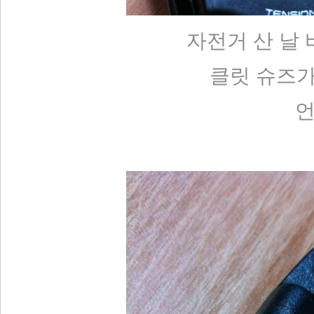
자전거 산 날 
클릿 슈즈가
언