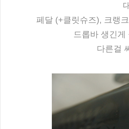
대
페달 (+클릿슈즈), 크랭크 
드롭바 생긴게
다른걸 써