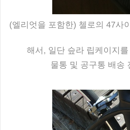
(엘리엇을 포함한) 첼로의 47
해서, 일단 슾라 립케이지를 
물통 및 공구통 배송 전