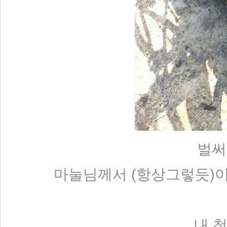
벌써
마눌님께서 (항상그렇듯)이
내 