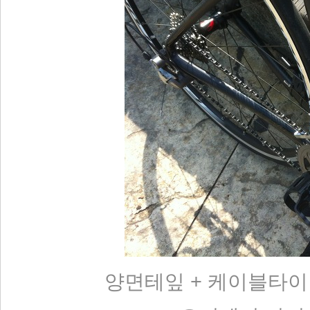
양면테잎 + 케이블타이