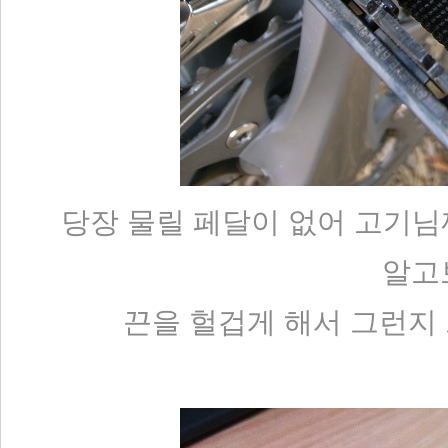
당장 물릴 페달이 없어 고기님
알고보
끈을 헐겁게 해서 그런지