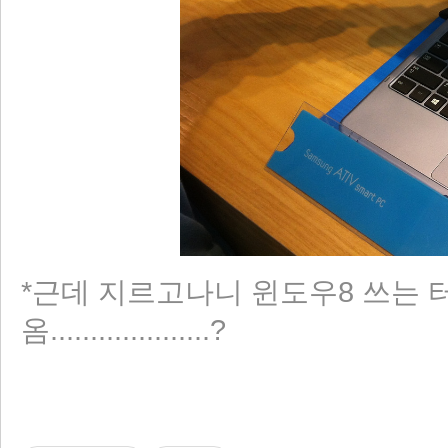
*근데 지르고나니 윈도우8 쓰는 
옴....................?