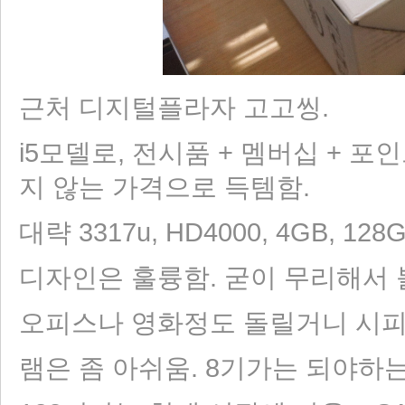
근처 디지털플라자 고고씽.
i5모델로, 전시품 + 멤버십 + 포
지 않는 가격으로 득템함.
대략 3317u, HD4000, 4GB, 1
디자인은 훌륭함. 굳이 무리해서 
오피스나 영화정도 돌릴거니 시피
램은 좀 아쉬움. 8기가는 되야하