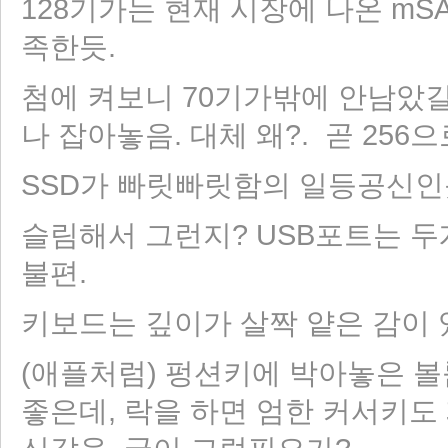
128기가는 현재 시장에 나온 mSA
족한듯.
첨에 켜보니 70기가밖에 안남았길
나 잡아놓음. 대체 왜?. 곧 256
SSD가 빠릿빠릿함의 일등공신인듯
슬림해서 그런지? USB포트는 두개
불편.
키보드는 깊이가 살짝 얕은 감이 있
(애플처럼) 펑션키에 박아놓은 볼
좋은데, 락을 하면 엄한 커서키도 