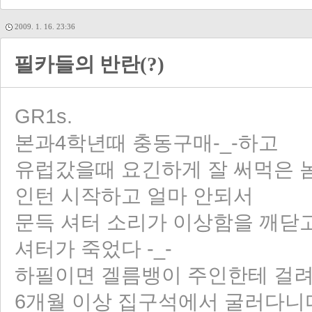
2009. 1. 16. 23:36
필카들의 반란(?)
GR1s.
본과4학년때 충동구매-_-하고
유럽갔을때 요긴하게 잘 써먹은 
인턴 시작하고 얼마 안되서
문득 셔터 소리가 이상함을 깨닫고
셔터가 죽었다 -_-
하필이면 겔름뱅이 주인한테 걸
6개월 이상 집구석에서 굴러다니