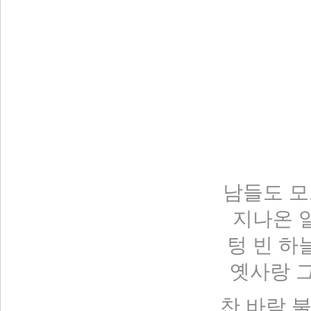
남들도 모
지나온 
텅 빈 하
옛사랑 
찬 바람 