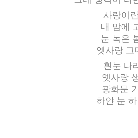
사랑이란
내 맘에 
눈 녹은 
옛사랑 그
흰눈 나
옛사랑 
광화문 
하얀 눈 