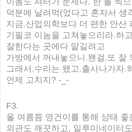
이놈도 셔터가 문제다. 한 롤 찍으
덕분에 날려먹(었다고 혼자서 생각
지금.산업의학보다 더 편한 안산 
기필코 이놈을 고쳐놓으리라.하고
리 홈
잘한다는 곳에다 맡길려고
가방에서 꺼내놓으니.왠걸.또 잘
그래서.수리는 됐고.출사나가자.하
언제 고치지? -_-
F3.
올 여름쯤 영건이를 통해 상태 좋
외관도 깨끗하고, 일루미네이터도 들