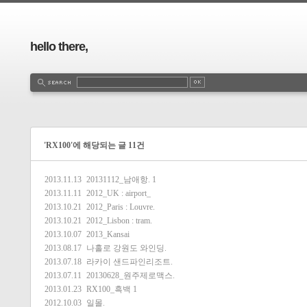
hello there,
'RX100'에 해당되는 글 11건
2013.11.13
20131112_남애항.
1
2013.11.11
2012_UK : airport_
2013.10.21
2012_Paris : Louvre.
2013.10.21
2012_Lisbon : tram.
2013.10.07
2013_Kansai
2013.08.17
나홀로 강원도 와인딩.
2013.07.18
라카이 샌드파인리조트.
2013.07.11
20130628_원주제로맥스.
2013.01.23
RX100_흑백
1
2012.10.03
일몰.