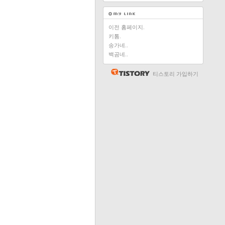
이전 홈페이지.
키톰.
송가네..
백곰네..
티스토리 가입하기