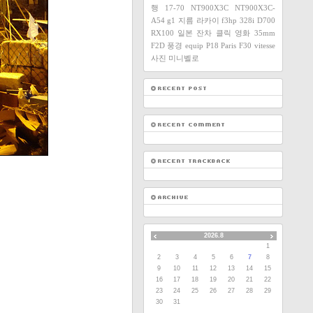
행
17-70
NT900X3C
NT900X3C-
A54
g1
지름
라카이
f3hp
328i
D700
RX100
일본
잔차
클릭
영화
35mm
F2D
풍경
equip
P18
Paris
F30
vitesse
사진
미니벨로
2026.8
1
2
3
4
5
6
7
8
9
10
11
12
13
14
15
16
17
18
19
20
21
22
23
24
25
26
27
28
29
30
31