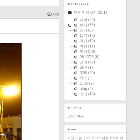
분류 전체보기
(261)
먹기
나날
(59)
보기
(56)
생각
(0)
듣기
(10)
먹기
(19)
여행
(11)
잔차질
(8)
981GTS
(6)
장비
(42)
ZHP
(1)
328i
(20)
SLK
(1)
Click
(3)
blog
(4)
기타
(10)
안내 : blog
자전거
gr
grd2
GR1S
다혼
D200
여