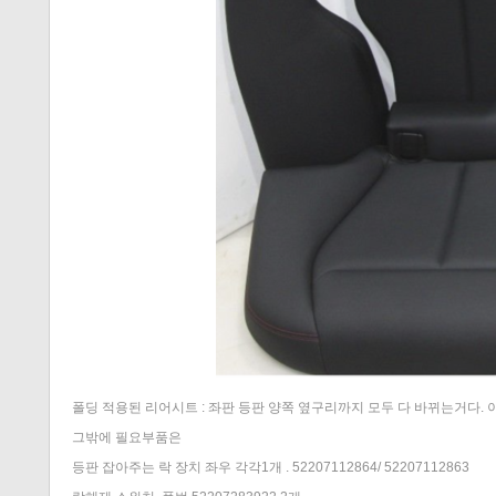
폴딩 적용된 리어시트 : 좌판 등판 양쪽 옆구리까지 모두 다 바뀌는거다. 
그밖에 필요부품은
등판 잡아주는 락 장치 좌우 각각1개 . 52207112864/ 52207112863