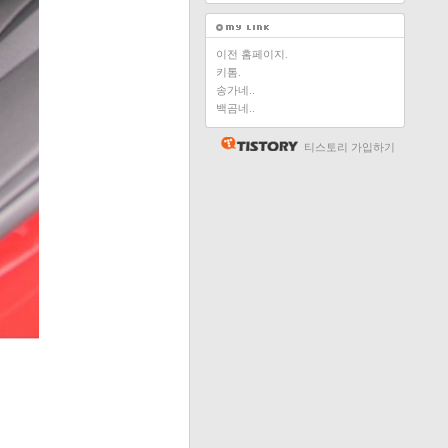
이전 홈페이지.
키톰.
송가네..
백곰네..
티스토리 가입하기