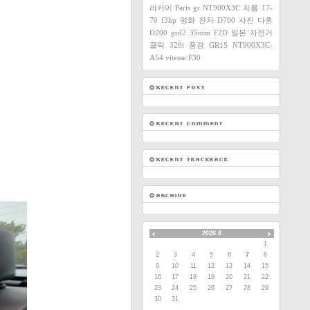
라카이
Paris
gr
NT900X3C
지름
17-
70
f3hp
영화
잔차
D700
사진
다혼
D200
grd2
35mm F2D
일본
자전거
클릭
328i
풍경
GR1S
NT900X3C-
A54
vitesse
F30
2026.8
1
2
3
4
5
6
7
8
9
10
11
12
13
14
15
16
17
18
19
20
21
22
23
24
25
26
27
28
29
30
31