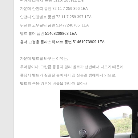
락해제 스위치 품번 52207283922 2개
가운데 안전띠 품번 72 11 7 259 396 1EA
안전띠 연장벨트 품번 72 11 7 259 397 1EA
뒤선반 고무몰딩 품번 51477240785 1EA
벨트 홀더 품번
51468208863 1EA
홀더 고정용 플라스틱 너트 품번
51461973909 1EA
가운데 벨트를 바꾸는 이유는,
투어링이나, 그란쿱 등등과 달리 벨트가 선반에서 나오기 때문에
폴딩시 벨트가 질질질 늘어져서 짐 싣는걸 방해하게 되므로,
벨트의 근원(?)부에 버클을 하나더 달아서